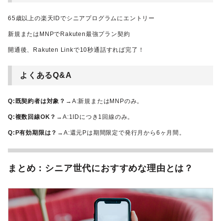
65歳以上の楽天IDでシニアプログラムにエントリー
新規またはMNPでRakuten最強プラン契約
開通後、Rakuten Linkで10秒通話すれば完了！
よくあるQ&A
Q:既契約者は対象？
→A:新規またはMNPのみ。
Q:複数回線OK？
→A:1IDにつき1回線のみ。
Q:P有効期限は？
→A:還元Pは期間限定で発行月から6ヶ月間。
まとめ：シニア世代におすすめな理由とは？