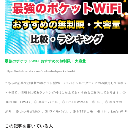
最強のポケットWiFi おすすめの無制限・大容量
https://wifi-friends.com/unlimited-pocket-wifi/
こちらの記事では最新のポケット型WiFi（モバイルルーター）にのみ限定してスポッ
トを当て、情報を比較&ランキング付けした上でおすすめもご案内しております。①
HUNDRED Wi-Fi 、② 楽天モバイル 、③ Broad WiMAX 、④ au 、⑤ ホリエの
WiFi 、⑥ カシモWiMAX 、⑦ ワイモバイル 、⑧ NTTドコモ 、⑨ hi-ho Let’s Wi-Fi
この記事を書いている人